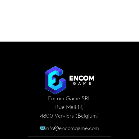
Footer
MENU
OUR CONCEPTS
Home
Digi Room
Encom Game SRL
About
Cybertrike
Our missions
LaserGame
Encom Game SRL
Rue Mali 14,
Realizations
LaserKart
4800 Verviers (Belgium)
Blog
info@encomgame.com