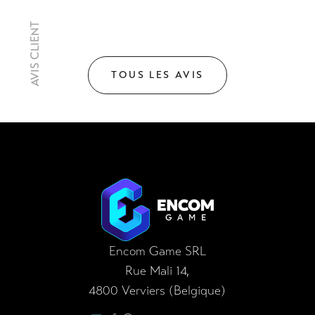
AVIS CLIENT
TOUS LES AVIS
Pied de page
MENU
NOS CONCEPTS
Accueil
Digi Room
Encom Game SRL
À propos
Cybertrike
Nos missions
LaserGame
Encom Game SRL
Rue Mali 14,
Réalisations
LaserKart
4800 Verviers (Belgique)
Blog