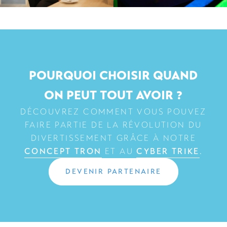
Un investissement et des frais de maintenance
peu coûteux
Un retour sur investissement rapide
Des projets en développement sur le long terme
Du 100% made in Belgium pour un suivi client
POURQUOI CHOISIR QUAND
plus efficace
ON PEUT TOUT AVOIR ?
DÉCOUVREZ COMMENT VOUS POUVEZ
FAIRE PARTIE DE LA RÉVOLUTION DU
DIVERTISSEMENT GRÂCE À NOTRE
CONCEPT TRON
ET AU
CYBER TRIKE
.
DEVENIR PARTENAIRE