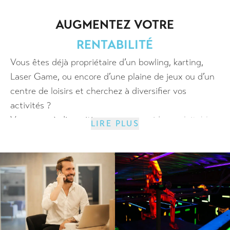
AUGMENTEZ VOTRE
RENTABILITÉ
Vous êtes déjà propriétaire d’un bowling, karting,
Laser Game, ou encore d’une plaine de jeux ou d’un
centre de loisirs et cherchez à diversifier vos
activités ?
Vous avez à disposition un espace vide, exploitable
LIRE PLUS
et vous cherchez à le rentabiliser ?
Voici en quoi les innovations Encom Game
peuvent vous y aider :
Des concepts sur mesure, adaptables à tout type
d’espaces
De nombreuses possibilités en une seule
installation